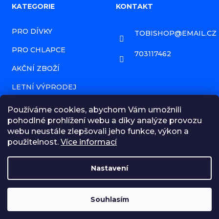
Z
KATEGORIE
KONTAKT
á
PRO DÍVKY
TOBISHOP
@
EMAIL.CZ
p
PRO CHLAPCE
a
703117462
AKČNÍ ZBOŽÍ
t
í
LETNÍ VÝPRODEJ
PRODÁVANÉ ZNAČKY
Používáme cookies, abychom Vám umožnili
pohodlné prohlížení webu a díky analýze provozu
HODNOCENÍ OBCHODU
webu neustále zlepšovali jeho funkce, výkon a
použitelnost.
Více informací
NAPIŠTE NÁM ZPRÁVU!
OBCHODNÍ PODMÍNKY
Nastavení
MOJE OBJEDNÁVKA
☀️ LETNÍ VÝPRODEJ | Slevy až 50 % na dětské oblečení a
doplňky. Projděte si celý e-shop – každý si u nás vybere!
Souhlasím
Převážně velikosti 92 a 98!
Vytvořil Shoptet