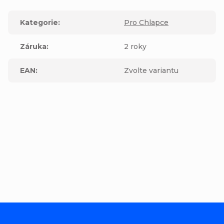
Kategorie
:
Pro Chlapce
Záruka
:
2 roky
EAN
:
Zvolte variantu
Buďte první, kdo napíše příspěvek k této položce.
Přidat komentář