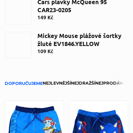
Cars plavky McQueen 95
CAR23-0205
149 Kč
Mickey Mouse plážové šortky
žluté EV1846.YELLOW
109 Kč
Ř
NEJLEVNĚJŠÍ
NEJDRAŽŠÍ
NEJPRODÁVANĚJ
DOPORUČUJEME
a
z
V
e
ý
n
p
í