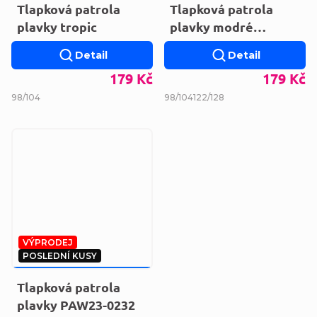
Tlapková patrola
Tlapková patrola
plavky tropic
plavky modré
PAW23-0054
Detail
Detail
179 Kč
179 Kč
98/104
98/104
122/128
VÝPRODEJ
POSLEDNÍ KUSY
189 KČ
–26 %
Tlapková patrola
plavky PAW23-0232