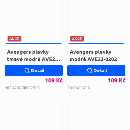
AKCE
AKCE
189 KČ
–42 %
189 KČ
–42 %
Avengers plavky
Avengers plavky
tmavě modré AVE23-
modré AVE23-0202
0202
Detail
Detail
109 Kč
109 Kč
98/104
110/116
122/128
98/104
110/116