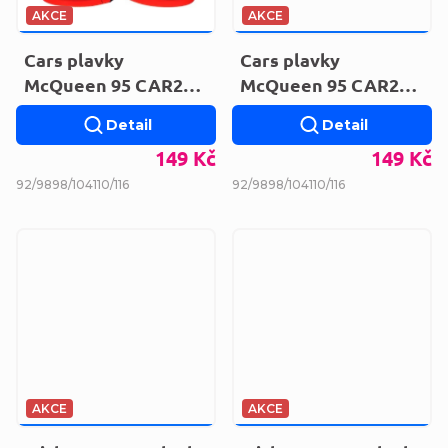
AKCE
AKCE
199 KČ
–25 %
199 KČ
–25 %
Cars plavky
Cars plavky
McQueen 95 CAR23-
McQueen 95 CAR23-
0205
0206
Detail
Detail
149 Kč
149 Kč
92/98
98/104
110/116
92/98
98/104
110/116
AKCE
AKCE
189 KČ
–31 %
189 KČ
–31 %