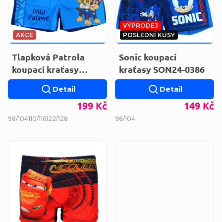
i
p
s
r
VÝPRODEJ
AKCE
POSLEDNÍ KUSY
p
o
269 KČ
–26 %
269 KČ
–44 %
r
Tlapková Patrola
Sonic koupací
d
koupací kraťasy
kraťasy SON24-0386
o
u
PAW36-0361
d
Detail
Detail
k
199 Kč
149 Kč
u
t
98/104
110/116
122/128
98/104
k
ů
t
ů