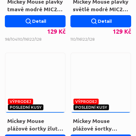
Mickey Mouse plavky
Mickey Mouse plavky
tmavě modré MIC23-
světlé modré MIC23-
0613
0613
Detail
Detail
129 Kč
129 Kč
98/104
110/116
122/128
110/116
122/128
VÝPRODEJ
VÝPRODEJ
POSLEDNÍ KUSY
POSLEDNÍ KUSY
249 KČ
–56 %
249 KČ
–56 %
Mickey Mouse
Mickey Mouse
plážové šortky žluté
plážové šortky
EV1846.YELLOW
oranžové