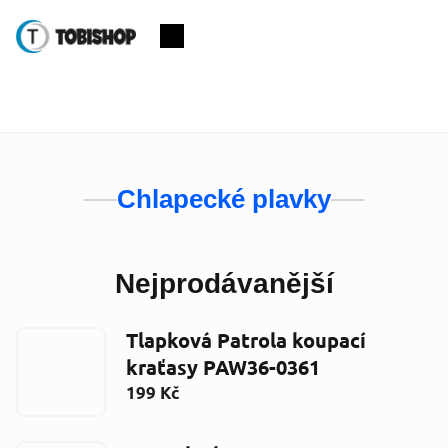
Přejít
na
Nákupní
obsah
košík
Chlapecké plavky
Nejprodávanější
Tlapková Patrola koupací
kraťasy PAW36-0361
199 Kč