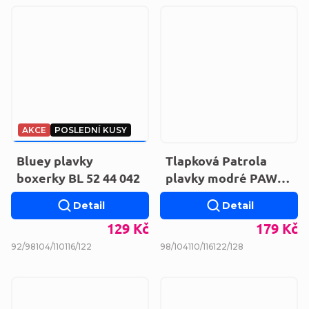
AKCE
POSLEDNÍ KUSY
189 KČ
–31 %
Bluey plavky
Tlapková Patrola
boxerky BL 52 44 042
plavky modré PAW
52 44 2952
Detail
Detail
129 Kč
179 Kč
92/98
104/110
116/122
98/104
110/116
122/128