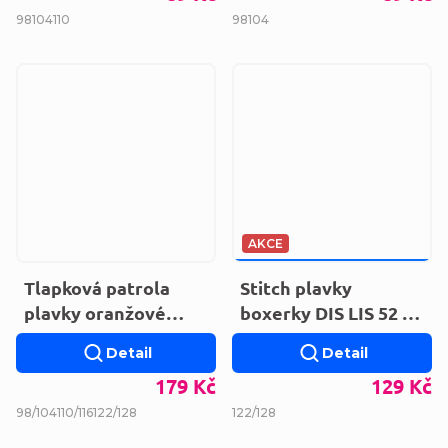
98
104
110
98
104
AKCE
189 KČ
–31 %
Tlapková patrola
Stitch plavky
plavky oranžové
boxerky DIS LIS 52 44
PAW 52 44 2955
C349
Detail
Detail
179 Kč
129 Kč
98/104
110/116
122/128
122/128