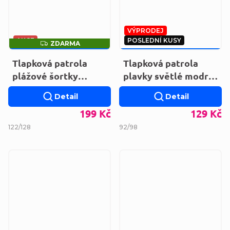
VÝPRODEJ
AKCE
POSLEDNÍ KUSY
ZDARMA
ZDARMA
249 KČ
–20 %
189 KČ
–31 %
Tlapková patrola
Tlapková patrola
plážové šortky
plavky světlé modré
PAW24-0552
PAW24-0529
Detail
Detail
199 Kč
129 Kč
122/128
92/98