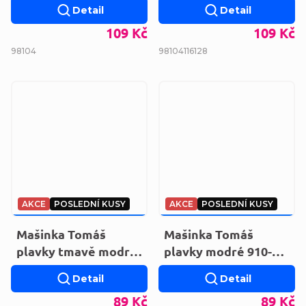
Detail
Detail
EV1846.ORANGE
109 Kč
109 Kč
98
104
98
104
116
128
AKCE
POSLEDNÍ KUSY
AKCE
POSLEDNÍ KUSY
129 KČ
–31 %
129 KČ
–31 %
Mašinka Tomáš
Mašinka Tomáš
plavky tmavě modré
plavky modré 910-
910-569
569
Detail
Detail
89 Kč
89 Kč