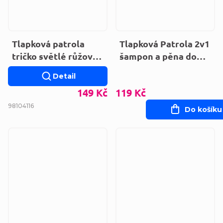
Tlapková patrola
Tlapková Patrola 2v1
tričko světlé růžové
šampon a pěna do
tenké VH1325
koupele 475 ml
Detail
149 Kč
119 Kč
98
104
116
Do košíku