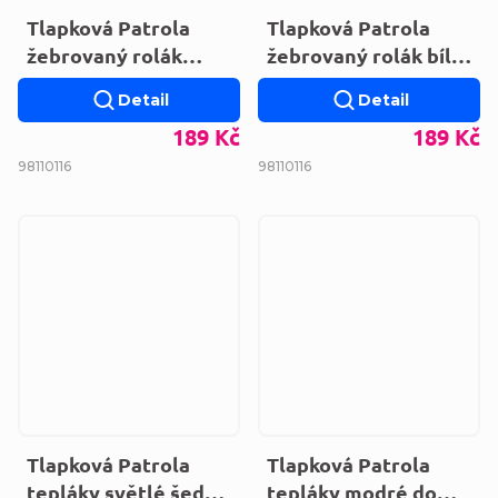
Tlapková Patrola
Tlapková Patrola
žebrovaný rolák
žebrovaný rolák bílý
růžový XH1289.PINK
XH1289.OWHITE
Detail
Detail
189 Kč
189 Kč
98
110
116
98
110
116
Tlapková Patrola
Tlapková Patrola
tepláky světlé šedé
tepláky modré do