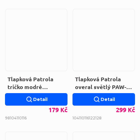
Tlapková Patrola
Tlapková Patrola
tričko modré
overal světlý PAW-G-
EV1180.BIO
PYJAMAS-691
Detail
Detail
179 Kč
299 Kč
98
104
110
116
104
110
116
122
128