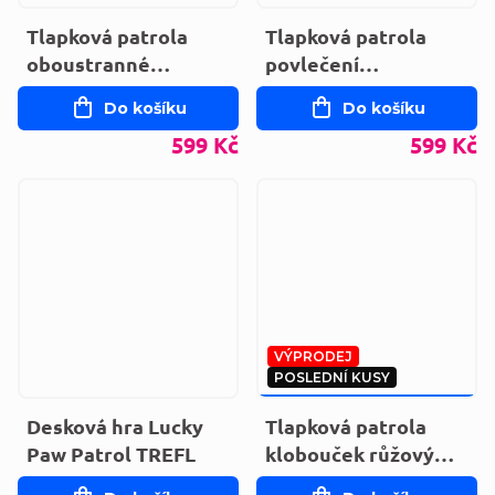
Tlapková patrola
Tlapková patrola
oboustranné
povlečení
povlečení
PAW248015-PP-T
Do košíku
Do košíku
PAW248015-PP-T
599 Kč
599 Kč
VÝPRODEJ
POSLEDNÍ KUSY
159 KČ
–37 %
Desková hra Lucky
Tlapková patrola
Paw Patrol TREFL
klobouček růžový
PAW37-0072