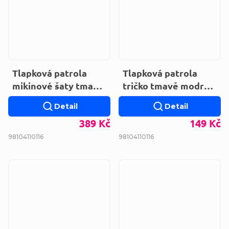
Tlapková patrola
Tlapková patrola
mikinové šaty tmavě
tričko tmavě modré
modré VH1327.NAVY
tenké VH1325
Detail
Detail
389 Kč
149 Kč
98
104
110
116
98
104
110
116