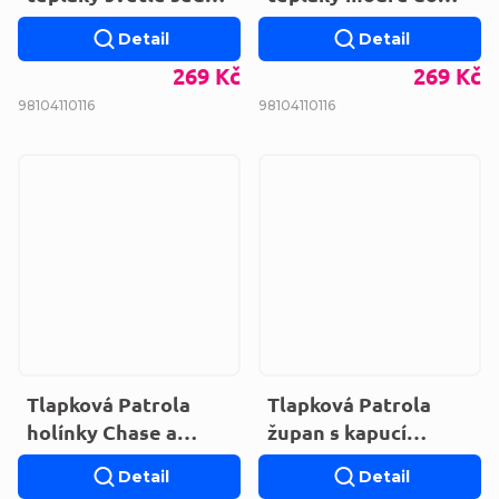
do zvonu
zvonu HY10391.BLUE
Detail
Detail
HY10391.LGREY
269 Kč
269 Kč
98
104
110
116
98
104
110
116
Tlapková Patrola
Tlapková Patrola
holínky Chase a
župan s kapucí
Marshall PAW23-
XH20047.RED
Detail
Detail
101223-1013