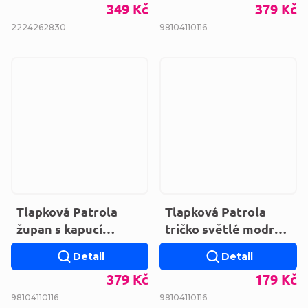
349 Kč
379 Kč
22
24
26
28
30
98
104
110
116
Tlapková Patrola
Tlapková Patrola
župan s kapucí
tričko světlé modré
XH20047.BLUE
EV1180.BIO.BLUE
Detail
Detail
379 Kč
179 Kč
98
104
110
116
98
104
110
116