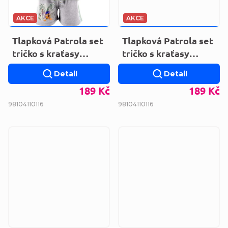
AKCE
AKCE
279 KČ
–32 %
279 KČ
–32 %
Tlapková Patrola set
Tlapková Patrola set
tričko s kraťasy
tričko s kraťasy
EV1182.BIO.GREEN
EV1182.BIO.ORANGE
Detail
Detail
189 Kč
189 Kč
98
104
110
116
98
104
110
116