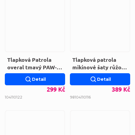
Tlapková Patrola
Tlapková patrola
overal tmavý PAW-G-
mikinové šaty růžové
PYJAMAS-691
VH1327.PINK
Detail
Detail
299 Kč
389 Kč
104
110
122
98
104
110
116