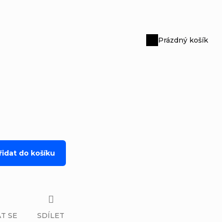
Prázdný košík
Nákupní
košík
řidat do košíku
T SE
SDÍLET