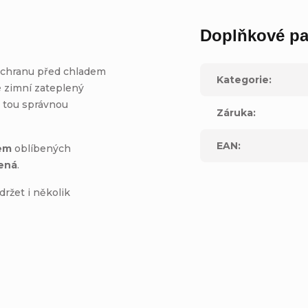
Doplňkové pa
 ochranu před chladem
Kategorie
:
e zimní zateplený
a
tou správnou
Záruka
:
EAN
:
em
oblíbených
ená
.
držet i několik