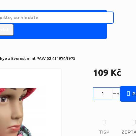
edat
kye a Everest mint PAW 52 41 1974/1975
109 Kč
Měrná
cena:
P
TISK
ZEPTA