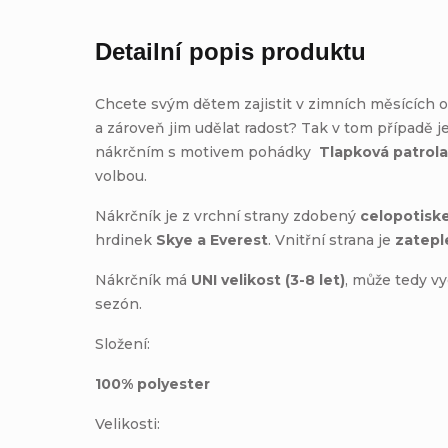
Detailní popis produktu
Chcete svým dětem zajistit v zimních měsících
a zároveň jim udělat radost? Tak v tom případě j
nákrčním s motivem pohádky
Tlapková patrol
volbou.
Nákrčník je z vrchní strany zdobený
celopotisk
hrdinek
Skye a Everest
. Vnitřní strana je
zatepl
Nákrčník má
UNI velikost (3-8 let)
, může tedy vy
sezón.
Složení:
100% polyester
Velikosti: