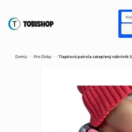
Přejít
na
obsah
Hl
Domů
Pro Dívky
Tlapková patrola zateplený nákrčník S