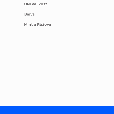
UNI velikost
Barva
Mint a Růžová
Přidat komentář
Z