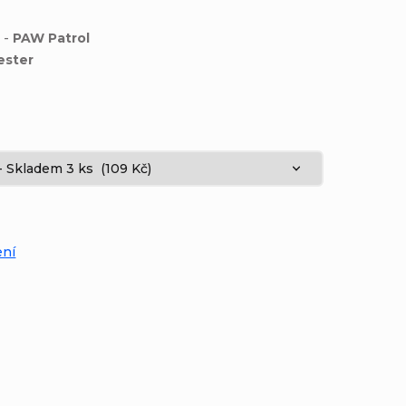
 -
PAW Patrol
ester
:
ení