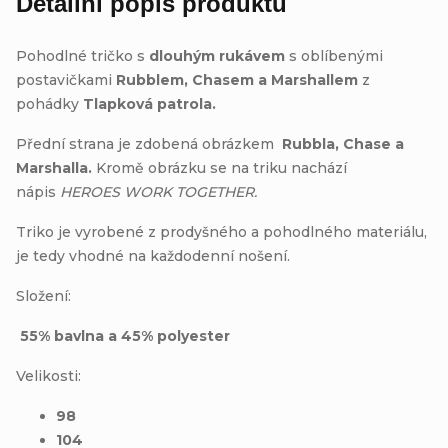
Detailní popis produktu
Pohodlné tričko s
dlouhým rukávem
s oblíbenými
postavičkami
Rubblem, Chasem a Marshallem
z
pohádky
Tlapková patrola
.
Přední strana je zdobená obrázkem
Rubbla, Chase a
Marshalla.
Kromě obrázku
se na triku nachází
nápis
HEROES WORK TOGETHER.
Triko je vyrobené z prodyšného a pohodlného materiálu,
je tedy vhodné na každodenní nošení.
Složení:
55% bavlna a 45% polyester
Velikosti:
98
104