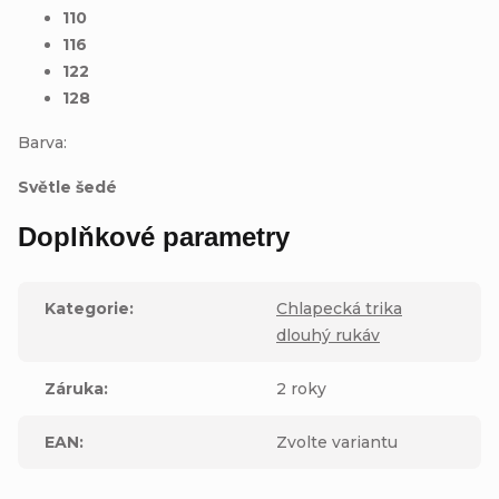
110
116
122
128
Barva:
Světle šedé
Doplňkové parametry
Kategorie
:
Chlapecká trika
dlouhý rukáv
Záruka
:
2 roky
EAN
:
Zvolte variantu