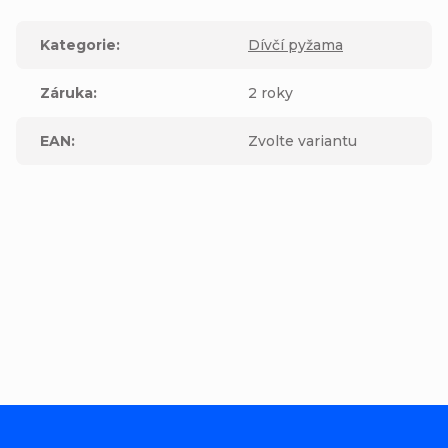
Kategorie
:
Dívčí pyžama
Záruka
:
2 roky
EAN
:
Zvolte variantu
Buďte první, kdo napíše příspěvek k této položce.
Přidat komentář