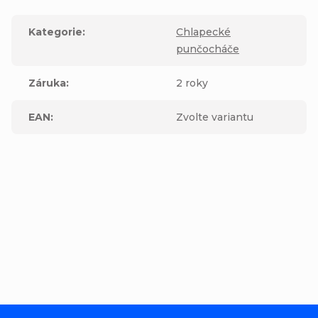
Kategorie
:
Chlapecké
punčocháče
Záruka
:
2 roky
EAN
:
Zvolte variantu
Buďte první, kdo napíše příspěvek k této položce.
Přidat komentář