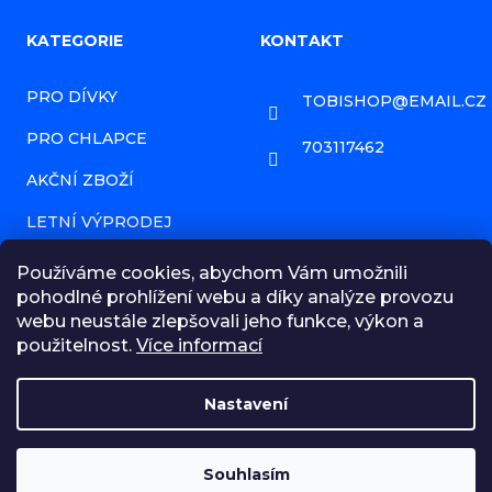
Z
KATEGORIE
KONTAKT
á
PRO DÍVKY
TOBISHOP
@
EMAIL.CZ
p
PRO CHLAPCE
a
703117462
AKČNÍ ZBOŽÍ
t
í
LETNÍ VÝPRODEJ
PRODÁVANÉ ZNAČKY
Používáme cookies, abychom Vám umožnili
pohodlné prohlížení webu a díky analýze provozu
HODNOCENÍ OBCHODU
webu neustále zlepšovali jeho funkce, výkon a
použitelnost.
Více informací
NAPIŠTE NÁM ZPRÁVU!
OBCHODNÍ PODMÍNKY
Nastavení
MOJE OBJEDNÁVKA
☀️ LETNÍ VÝPRODEJ | Slevy až 50 % na dětské oblečení a
doplňky. Projděte si celý e-shop – každý si u nás vybere!
Souhlasím
Převážně velikosti 92 a 98!