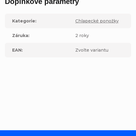
Doplňkové parametry
Kategorie
:
Chlapecké ponožky
Záruka
:
2 roky
EAN
:
Zvolte variantu
Buďte první, kdo napíše příspěvek k této položce.
Přidat komentář