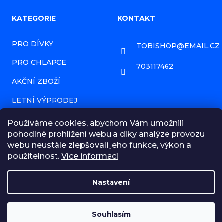
Z
KATEGORIE
KONTAKT
á
PRO DÍVKY
TOBISHOP
@
EMAIL.CZ
p
PRO CHLAPCE
a
703117462
AKČNÍ ZBOŽÍ
t
í
LETNÍ VÝPRODEJ
PRODÁVANÉ ZNAČKY
Používáme cookies, abychom Vám umožnili
pohodlné prohlížení webu a díky analýze provozu
HODNOCENÍ OBCHODU
webu neustále zlepšovali jeho funkce, výkon a
použitelnost.
Více informací
NAPIŠTE NÁM ZPRÁVU!
OBCHODNÍ PODMÍNKY
Nastavení
MOJE OBJEDNÁVKA
☀️ LETNÍ VÝPRODEJ | Slevy až 50 % na dětské oblečení a
doplňky. Projděte si celý e-shop – každý si u nás vybere!
Souhlasím
Převážně velikosti 92 a 98!