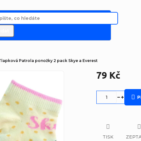
edat
Tlapková Patrola ponožky 2 pack Skye a Everest
79 Kč
Měrná
cena:
P
TISK
ZEPTA