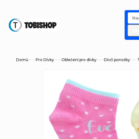
Přejít
na
obsah
Hl
Domů
Pro Dívky
Oblečení pro dívky
Dívčí ponožky