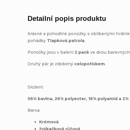
Detailní popis produktu
Krásné a pohodlné ponožky s oblíbenými hrdin
pohádky
Tlapková patrola
.
Ponožky jsou v balení
2
pack
ve dvou barevnýc
Druhý pár je zdobený
celopotiskem
.
Složení:
56% bavlna, 26% polyester, 16% polyamid a 2%
Barva:
Krémová
žvýkačková růžová