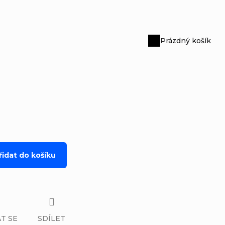
Prázdný košík
Nákupní
košík
řidat do košíku
T SE
SDÍLET