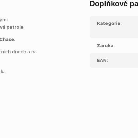
Doplňkové pa
nými
Kategorie
:
vá patrola
.
 Chase
.
Záruka
:
etních dnech a na
EAN
:
lu.