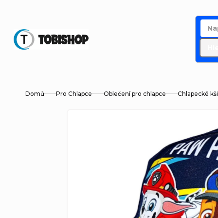
Přejít
na
obsah
Hl
Domů
Pro Chlapce
Oblečení pro chlapce
Chlapecké kši