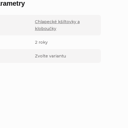
rametry
Chlapecké kšiltovky a
kloboučky
2 roky
Zvolte variantu