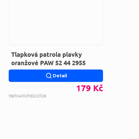
Tlapková patrola plavky
oranžové PAW 52 44 2955
Detail
179 Kč
98/104
110/116
122/128