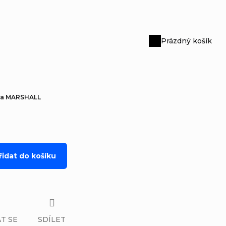
Prázdný košík
Nákupní
košík
E a MARSHALL
řidat do košíku
T SE
SDÍLET