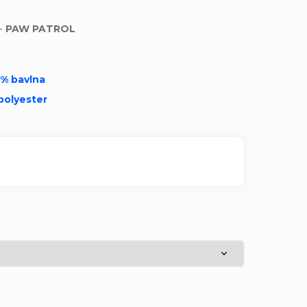
 -
PAW PATROL
0% bavlna
polyester
: