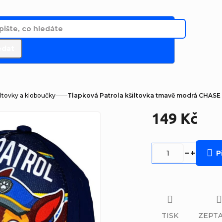
edat
ltovky a kloboučky
Tlapková Patrola kšiltovka tmavě modrá CHAS
149 Kč
Měrná
cena:
P
TISK
ZEPTA