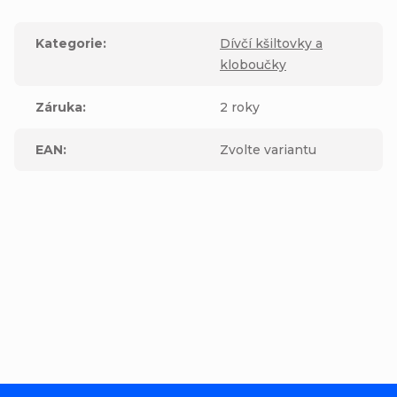
Kategorie
:
Dívčí kšiltovky a
kloboučky
Záruka
:
2 roky
EAN
:
Zvolte variantu
Buďte první, kdo napíše příspěvek k této položce.
Přidat komentář