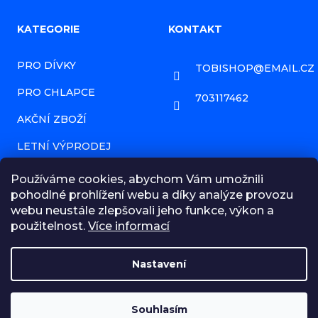
Z
KATEGORIE
KONTAKT
á
PRO DÍVKY
TOBISHOP
@
EMAIL.CZ
p
PRO CHLAPCE
a
703117462
AKČNÍ ZBOŽÍ
t
í
LETNÍ VÝPRODEJ
PRODÁVANÉ ZNAČKY
Používáme cookies, abychom Vám umožnili
pohodlné prohlížení webu a díky analýze provozu
HODNOCENÍ OBCHODU
webu neustále zlepšovali jeho funkce, výkon a
použitelnost.
Více informací
NAPIŠTE NÁM ZPRÁVU!
OBCHODNÍ PODMÍNKY
Nastavení
MOJE OBJEDNÁVKA
☀️ LETNÍ VÝPRODEJ | Slevy až 50 % na dětské oblečení a
doplňky. Projděte si celý e-shop – každý si u nás vybere!
Souhlasím