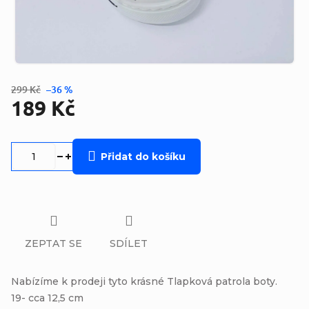
299 Kč
–36 %
189 Kč
Měrná
cena:
Přidat do košíku
ZEPTAT SE
SDÍLET
Nabízíme k prodeji tyto krásné Tlapková patrola boty.
19- cca 12,5 cm