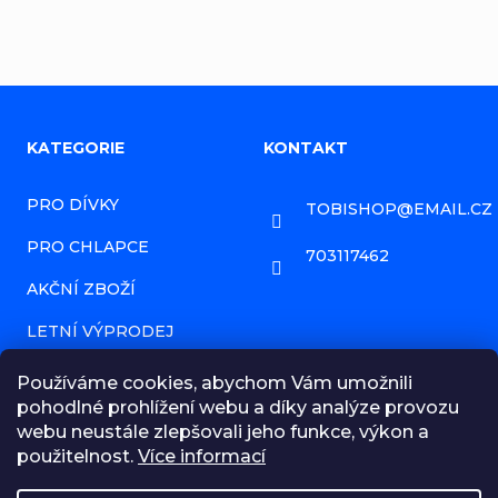
Z
KATEGORIE
KONTAKT
á
PRO DÍVKY
TOBISHOP
@
EMAIL.CZ
p
PRO CHLAPCE
a
703117462
AKČNÍ ZBOŽÍ
t
í
LETNÍ VÝPRODEJ
PRODÁVANÉ ZNAČKY
Používáme cookies, abychom Vám umožnili
pohodlné prohlížení webu a díky analýze provozu
HODNOCENÍ OBCHODU
webu neustále zlepšovali jeho funkce, výkon a
použitelnost.
Více informací
NAPIŠTE NÁM ZPRÁVU!