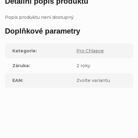
Detailní popis produktu
Popis produktu není dostupný
Doplňkové parametry
Kategorie
:
Pro Chlapce
Záruka
:
2 roky
EAN
:
Zvolte variantu
Buďte první, kdo napíše příspěvek k této položce.
Přidat komentář