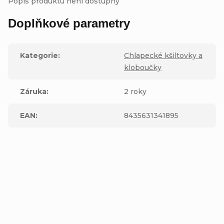
Popis produktu není dostupný
Doplňkové parametry
Kategorie
:
Chlapecké kšiltovky a
kloboučky
Záruka
:
2 roky
EAN
:
8435631341895
Přidat komentář
V
ý
PS