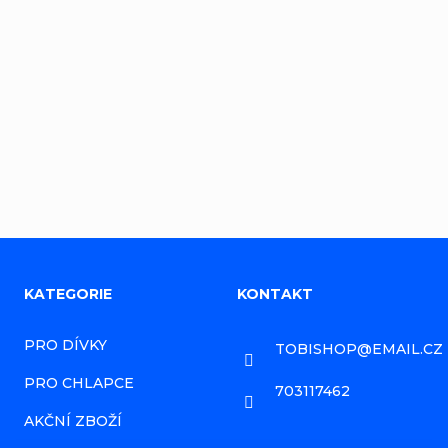
p
Pavel solin
i
Souhlas
s
d
Odpovědět
i
s
k
u
z
Z
KATEGORIE
KONTAKT
í
á
PRO DÍVKY
TOBISHOP
@
EMAIL.CZ
p
PRO CHLAPCE
a
703117462
AKČNÍ ZBOŽÍ
t