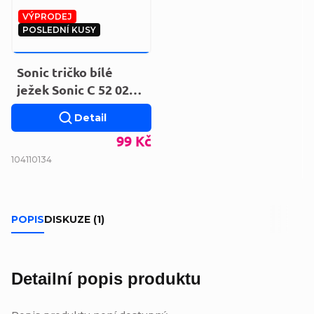
VÝPRODEJ
POSLEDNÍ KUSY
149 KČ
–33 %
Sonic tričko bílé
ježek Sonic C 52 02
002 PPL
Detail
99 Kč
104
110
134
POPIS
DISKUZE (1)
Detailní popis produktu