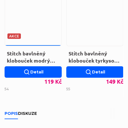
AKCE
159 KČ
–25 %
Stitch bavlněný
Stitch bavlněný
klobouček modrý
klobouček tyrkysový
LIL36-0408
LIL24-0336
Detail
Detail
119 Kč
149 Kč
54
55
POPIS
DISKUZE