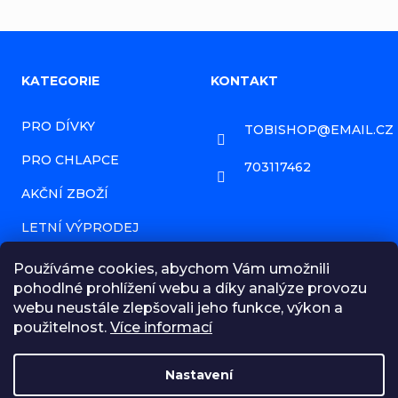
Z
KATEGORIE
KONTAKT
á
PRO DÍVKY
TOBISHOP
@
EMAIL.CZ
p
PRO CHLAPCE
a
703117462
AKČNÍ ZBOŽÍ
t
í
LETNÍ VÝPRODEJ
PRODÁVANÉ ZNAČKY
Používáme cookies, abychom Vám umožnili
pohodlné prohlížení webu a díky analýze provozu
HODNOCENÍ OBCHODU
webu neustále zlepšovali jeho funkce, výkon a
použitelnost.
Více informací
NAPIŠTE NÁM ZPRÁVU!
OBCHODNÍ PODMÍNKY
Nastavení
MOJE OBJEDNÁVKA