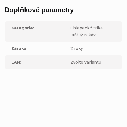
Doplňkové parametry
Kategorie
:
Chlapecké trika
krátký rukáv
Záruka
:
2 roky
EAN
:
Zvolte variantu
Buďte první, kdo napíše příspěvek k této položce.
Přidat komentář