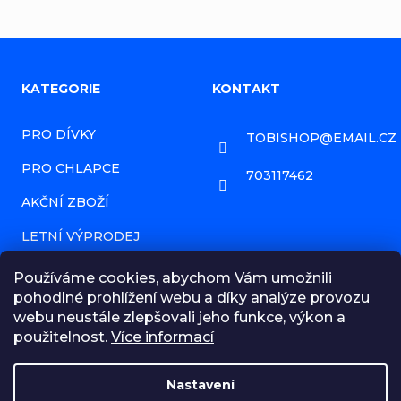
Z
KATEGORIE
KONTAKT
á
PRO DÍVKY
TOBISHOP
@
EMAIL.CZ
p
PRO CHLAPCE
a
703117462
AKČNÍ ZBOŽÍ
t
í
LETNÍ VÝPRODEJ
PRODÁVANÉ ZNAČKY
Používáme cookies, abychom Vám umožnili
pohodlné prohlížení webu a díky analýze provozu
HODNOCENÍ OBCHODU
webu neustále zlepšovali jeho funkce, výkon a
použitelnost.
Více informací
NAPIŠTE NÁM ZPRÁVU!
OBCHODNÍ PODMÍNKY
Nastavení