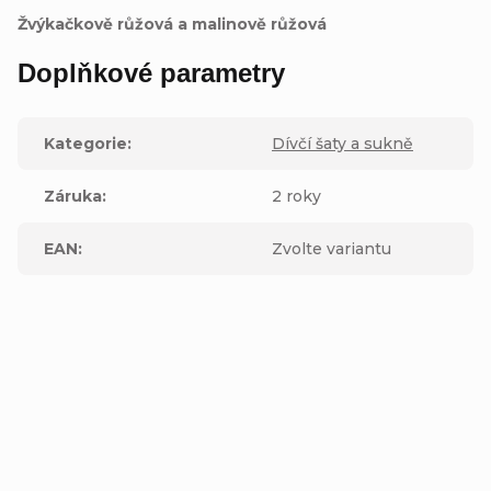
Žvýkačkově růžová a malinově růžová
Doplňkové parametry
Kategorie
:
Dívčí šaty a sukně
Záruka
:
2 roky
EAN
:
Zvolte variantu
Buďte první, kdo napíše příspěvek k této položce.
Přidat komentář