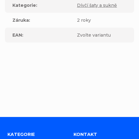
Kategorie
:
Dívčí šaty a sukně
Záruka
:
2 roky
EAN
:
Zvolte variantu
Buďte první, kdo napíše příspěvek k této položce.
Přidat komentář
Z
KATEGORIE
KONTAKT