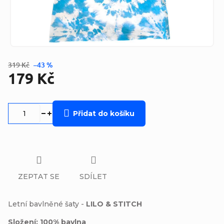
319 Kč
–43 %
179 Kč
Měrná
cena:
Přidat do košíku
ZEPTAT SE
SDÍLET
Letní bavlněné šaty -
LILO & STITCH
Složení: 100% bavlna