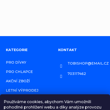
Přidat komentář
Z
KATEGORIE
KONTAKT
á
PRO DÍVKY
TOBISHOP
@
EMAIL.CZ
p
PRO CHLAPCE
a
703117462
AKČNÍ ZBOŽÍ
t
í
LETNÍ VÝPRODEJ
PRODÁVANÉ ZNAČKY
Používáme cookies, abychom Vám umožnili
pohodlné prohlížení webu a díky analýze provozu
HODNOCENÍ OBCHODU