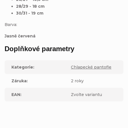
28/29 - 18 cm
30/31 - 19 cm
Barva:
Jasně červená
Doplňkové parametry
Kategorie
:
Chlapecké pantofle
Záruka
:
2 roky
EAN
:
Zvolte variantu
Buďte první, kdo napíše příspěvek k této položce.