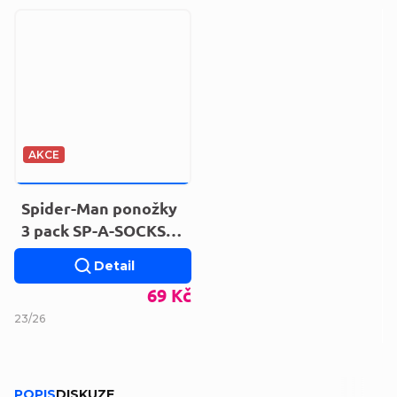
AKCE
99 KČ
–30 %
Spider-Man ponožky
3 pack SP-A-SOCKS-
126
Detail
69 Kč
23/26
POPIS
DISKUZE