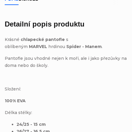
Detailní popis produktu
Krásné
chlapecké pantofle
s
oblíbeným
MARVEL
hrdinou
Spider - Manem
.
Pantofle jsou vhodné nejen k moři, ale i jako přezůvky na
doma nebo do školy.
Složení:
100% EVA
Délka stélky:
24/25 - 15 cm
26/27 - 16,5 cm