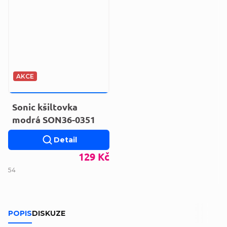
AKCE
159 KČ
–18 %
Sonic kšiltovka
modrá SON36-0351
Detail
129 Kč
54
POPIS
DISKUZE