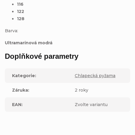
116
122
128
Barva:
Ultramarínová modrá
Doplňkové parametry
Kategorie
:
Chlapecká pyžama
Záruka
:
2 roky
EAN
:
Zvolte variantu