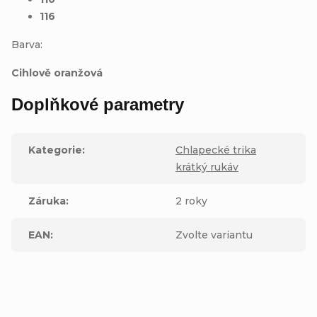
116
Barva:
Cihlově oranžová
Doplňkové parametry
Kategorie
:
Chlapecké trika
krátký rukáv
Záruka
:
2 roky
EAN
:
Zvolte variantu
Buďte první, kdo napíše příspěvek k této položce.