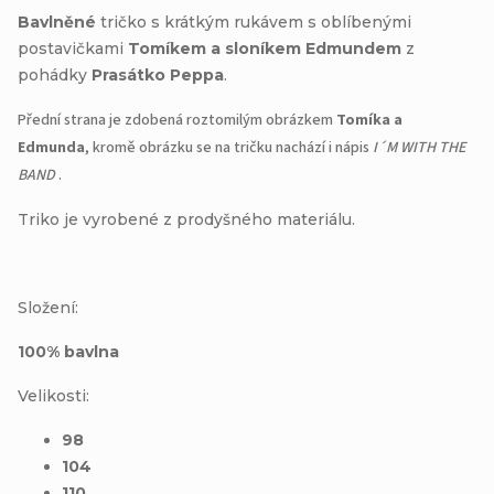
Bavlněné
tričko s krátkým rukávem s oblíbenými
postavičkami
Tomíkem a sloníkem Edmundem
z
pohádky
Prasátko Peppa
.
Přední strana je zdobená roztomilým obrázkem
Tomíka a
Edmunda
, kromě obrázku se na tričku nachází i nápis
I´M WITH THE
BAND
.
Triko je vyrobené z prodyšného materiálu.
Složení:
100% bavlna
Velikosti:
98
104
110