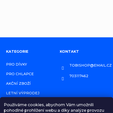
Přidat komentář
Z
KATEGORIE
KONTAKT
á
PRO DÍVKY
TOBISHOP
@
EMAIL.CZ
p
PRO CHLAPCE
a
703117462
AKČNÍ ZBOŽÍ
t
í
LETNÍ VÝPRODEJ
PRODÁVANÉ ZNAČKY
Používáme cookies, abychom Vám umožnili
pohodlné prohlížení webu a díky analýze provozu
HODNOCENÍ OBCHODU