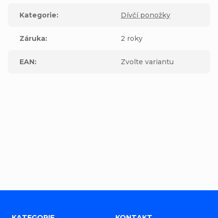
Kategorie
:
Dívčí ponožky
Záruka
:
2 roky
EAN
:
Zvolte variantu
Buďte první, kdo napíše příspěvek k této položce.
Přidat komentář
Z
KATEGORIE
KONTAKT