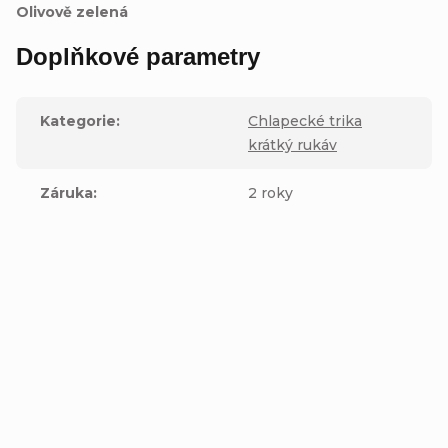
Olivově zelená
Doplňkové parametry
Kategorie
:
Chlapecké trika
krátký rukáv
Záruka
:
2 roky
Buďte první, kdo napíše příspěvek k této položce.
Přidat komentář