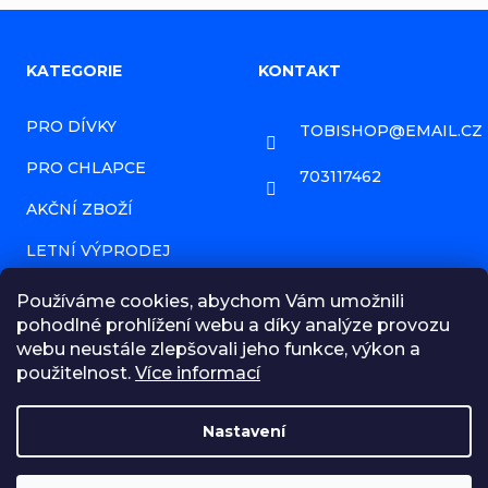
Z
KATEGORIE
KONTAKT
á
PRO DÍVKY
TOBISHOP
@
EMAIL.CZ
p
PRO CHLAPCE
a
703117462
AKČNÍ ZBOŽÍ
t
í
LETNÍ VÝPRODEJ
PRODÁVANÉ ZNAČKY
Používáme cookies, abychom Vám umožnili
pohodlné prohlížení webu a díky analýze provozu
HODNOCENÍ OBCHODU
webu neustále zlepšovali jeho funkce, výkon a
použitelnost.
Více informací
NAPIŠTE NÁM ZPRÁVU!
OBCHODNÍ PODMÍNKY
Nastavení
MOJE OBJEDNÁVKA
☀️ LETNÍ VÝPRODEJ | Slevy až 50 % na dětské oblečení a