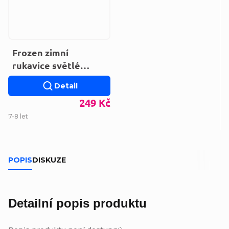
Frozen zimní
rukavice světlé
fialové FR-
Detail
A_GLOVES-236
249 Kč
7-8 let
POPIS
DISKUZE
Detailní popis produktu