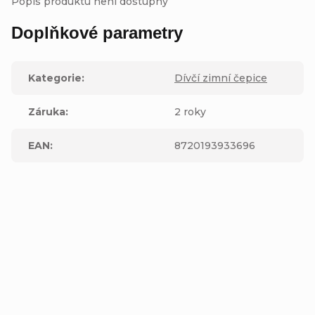
Popis produktu není dostupný
Doplňkové parametry
Kategorie
:
Dívčí zimní čepice
Záruka
:
2 roky
EAN
:
8720193933696
Buďte první, kdo napíše příspěvek k této položce.
Přidat komentář