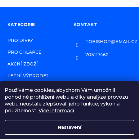
Z
KATEGORIE
KONTAKT
á
PRO DÍVKY
TOBISHOP
@
EMAIL.CZ
p
PRO CHLAPCE
a
703117462
AKČNÍ ZBOŽÍ
t
í
LETNÍ VÝPRODEJ
PRODÁVANÉ ZNAČKY
Používáme cookies, abychom Vám umožnili
pohodlné prohlížení webu a díky analýze provozu
HODNOCENÍ OBCHODU
webu neustále zlepšovali jeho funkce, výkon a
použitelnost.
Více informací
NAPIŠTE NÁM ZPRÁVU!
OBCHODNÍ PODMÍNKY
Nastavení
MOJE OBJEDNÁVKA