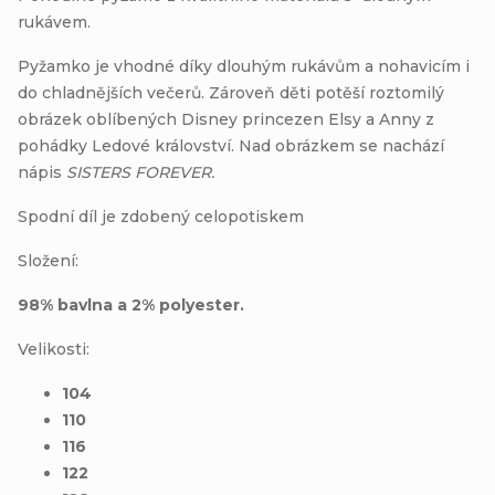
rukávem.
Pyžamko je vhodné díky dlouhým rukávům a nohavicím i
do chladnějších večerů. Zároveň děti potěší roztomilý
obrázek oblíbených Disney princezen Elsy a Anny z
pohádky Ledové království. Nad obrázkem se nachází
nápis
SISTERS FOREVER.
Spodní díl je zdobený celopotiskem
Složení:
98% bavlna a 2% polyester.
Velikosti:
104
110
116
122