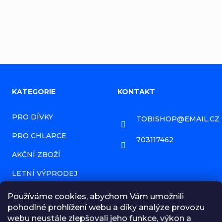
Přidat komentář
Z
KATEGORIE
KONTAKT
á
PRO DÍVKY
TOBISHOP
@
EMAIL.CZ
p
PRO CHLAPCE
a
703117462
AKČNÍ ZBOŽÍ
t
í
LETNÍ VÝPRODEJ
PRODÁVANÉ ZNAČKY
Používáme cookies, abychom Vám umožnili
pohodlné prohlížení webu a díky analýze provozu
HODNOCENÍ OBCHODU
webu neustále zlepšovali jeho funkce, výkon a