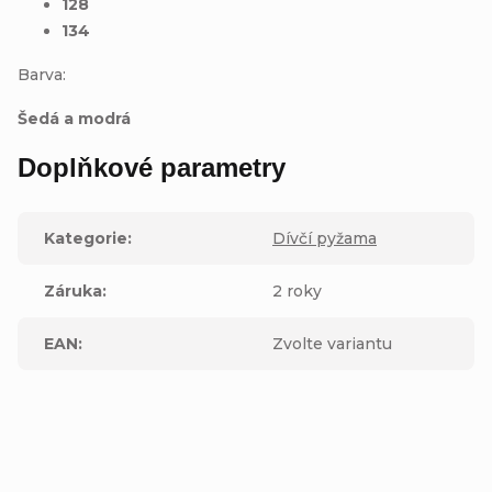
128
134
Barva:
Šedá a modrá
Doplňkové parametry
Kategorie
:
Dívčí pyžama
Záruka
:
2 roky
EAN
:
Zvolte variantu
Buďte první, kdo napíše příspěvek k této položce.