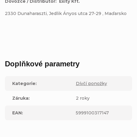
Dovozce / Distributor:
Exity Kft.
2330 Dunaharaszti, Jedlik Ányos utca 27-29 , Maďarsko
Doplňkové parametry
Kategorie
:
Dívčí ponožky
Záruka
:
2 roky
EAN
:
5999100317147