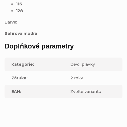
116
128
Barva:
Safírová modrá
Doplňkové parametry
Kategorie
:
Dívčí plavky
Záruka
:
2 roky
EAN
:
Zvolte variantu
Buďte první, kdo napíše příspěvek k této položce.