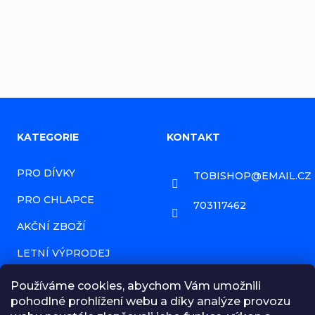
Přidat komentář
Z
KATEGORIE
KONTAKT
á
PRO DÍVKY
TOBISHOP
@
EMAIL.CZ
p
PRO CHLAPCE
a
703117462
AKČNÍ ZBOŽÍ
t
í
LETNÍ VÝPRODEJ
PRODÁVANÉ ZNAČKY
Používáme cookies, abychom Vám umožnili
pohodlné prohlížení webu a díky analýze provozu
HODNOCENÍ OBCHODU