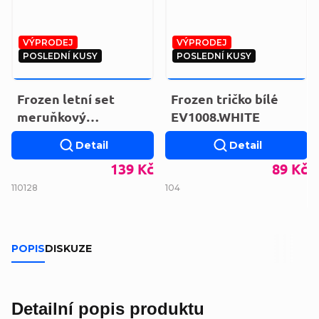
VÝPRODEJ
VÝPRODEJ
POSLEDNÍ KUSY
POSLEDNÍ KUSY
299 KČ
–53 %
169 KČ
–47 %
Frozen letní set
Frozen tričko bílé
meruňkový
EV1008.WHITE
WE2059.CORAL.
Detail
Detail
139 Kč
89 Kč
110
128
104
POPIS
DISKUZE
Detailní popis produktu