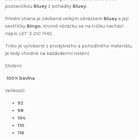
postavičkou
Bluey
z pohádky
Bluey
.
Přední strana je zdobená velkým obrázkem
Bluey
a její
sestřičky
Bingo
.
Kromě obrázku se na tričku nachází
nápis
LET´S DO THIS
.
Triko je vyrobené z prodyšného a pohodlného materiálu,
je tedy vhodné na každodenní nošení.
Složení:
100% bavlna
Velikosti:
92
98
104
110
116