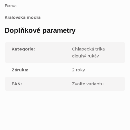
Barva:
Královská modrá
Doplňkové parametry
Kategorie
:
Chlapecká trika
dlouhý rukáv
Záruka
:
2 roky
EAN
:
Zvolte variantu
Buďte první, kdo napíše příspěvek k této položce.
Přidat komentář