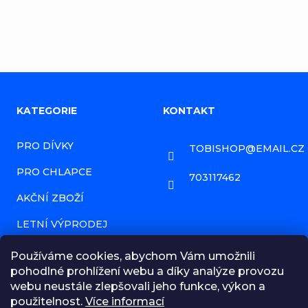
Z
KATEGORIE
KONTAKT
á
PRO DÍVKY
TOBISHOP
@
EMAIL.CZ
p
PRO CHLAPCE
a
703117462
AKČNÍ ZBOŽÍ
t
í
LETNÍ VÝPRODEJ
PRODÁVANÉ ZNAČKY
Používáme cookies, abychom Vám umožnili
pohodlné prohlížení webu a díky analýze provozu
HODNOCENÍ OBCHODU
webu neustále zlepšovali jeho funkce, výkon a
použitelnost.
Více informací
NAPIŠTE NÁM ZPRÁVU!