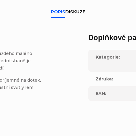
POPIS
DISKUZE
Doplňkové pa
každého malého
Kategorie
:
ední straně je
dí.
Záruka
:
 příjemné na dotek,
stní světlý lem
EAN
:
.