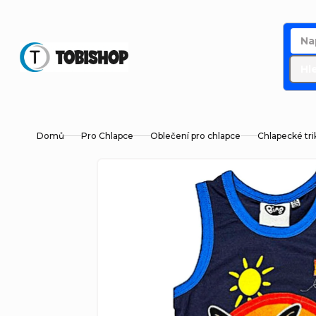
Přejít
na
obsah
Hl
Domů
Pro Chlapce
Oblečení pro chlapce
Chlapecké tri