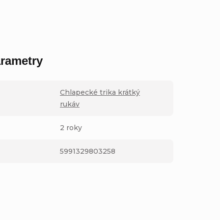
rametry
Chlapecké trika krátký
rukáv
2 roky
5991329803258