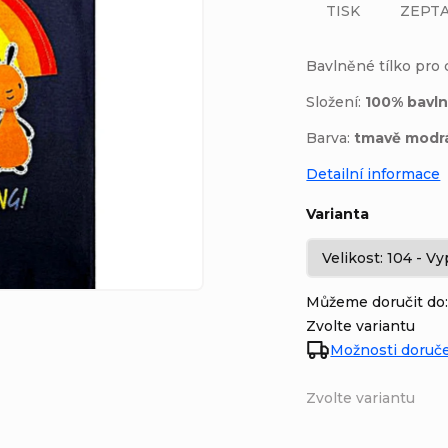
TISK
ZEPTA
Bavlněné tílko pro
Složení:
100% bavl
Barva:
tmavě modr
Detailní informace
Varianta
Můžeme doručit do
Zvolte variantu
Možnosti doruč
Zvolte variantu