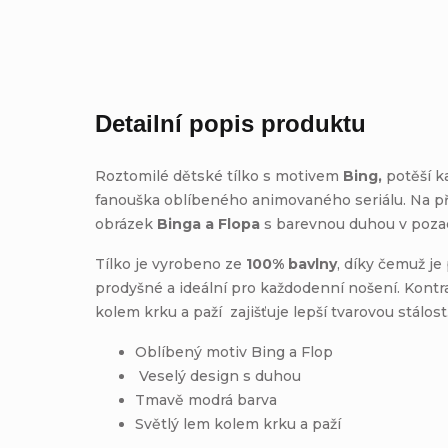
Detailní popis produktu
Roztomilé dětské tílko s motivem
Bing,
potěší 
fanouška oblíbeného animovaného seriálu. Na př
obrázek
Binga a Flopa
s barevnou duhou v poza
Tílko je vyrobeno ze
100% bavlny
, díky čemuž je
prodyšné a ideální pro každodenní nošení. Kontra
kolem krku a paží zajišťuje lepší tvarovou stálost
Oblíbený motiv Bing a Flop
Veselý design s duhou
Tmavě modrá barva
Světlý lem kolem krku a paží