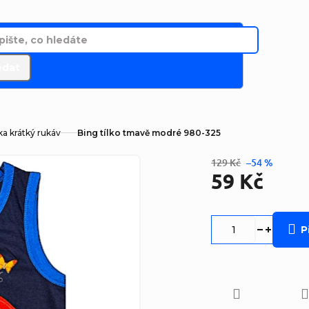
edat
ka krátký rukáv
Bing tílko tmavě modré 980-325
129 Kč
–54 %
59 Kč
Měrná
cena:
P