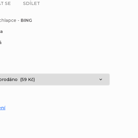
T SE
SDÍLET
 chlapce -
BING
na
á
:
ení