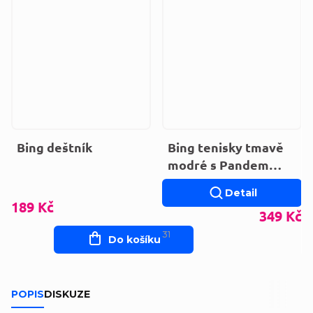
Bing deštník
Bing tenisky tmavě
modré s Pandem
860-841
Detail
189 Kč
349 Kč
31
Do košíku
POPIS
DISKUZE