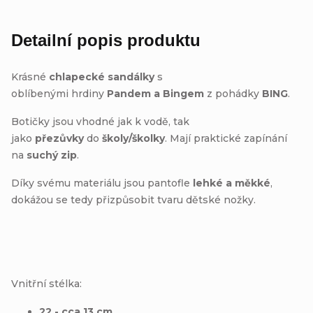
Detailní popis produktu
Krásné
chlapecké sandálky
s
oblíbenými hrdiny
Pandem a Bingem
z pohádky
BING
.
Botičky jsou vhodné jak k vodě, tak
jako
přezůvky
do
školy/školky
. Mají praktické zapínání
na
suchý zip
.
Díky svému materiálu jsou pantofle
lehké a měkké
,
dokážou se tedy přizpůsobit tvaru dětské nožky.
Vnitřní stélka:
22 - cca 13 cm